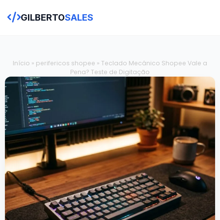
GILBERTO
SALES
Início
»
perifericos shopee
»
Teclado Mecânico Shopee Vale a
Pena? Teste de Digitação