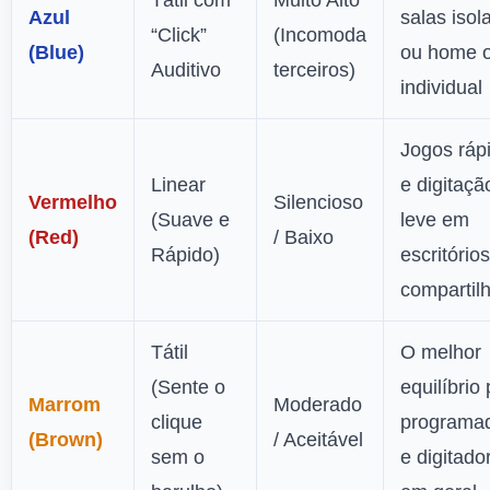
Tátil com
Muito Alto
Azul
salas isol
“Click”
(Incomoda
(Blue)
ou home o
Auditivo
terceiros)
individual
Jogos ráp
Linear
e digitaçã
Vermelho
Silencioso
(Suave e
leve em
(Red)
/ Baixo
Rápido)
escritórios
compartil
Tátil
O melhor
(Sente o
equilíbrio
Marrom
Moderado
clique
programa
(Brown)
/ Aceitável
sem o
e digitado