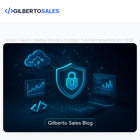
GILBERTO
SALES
Início
»
Auto
»
Melhor IA para Código: Top Ferramentas em 2026