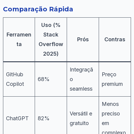
Comparação Rápida
Uso (%
Ferramen
Stack
Prós
Contras
ta
Overflow
2025)
Integraçã
GitHub
Preço
68%
o
Copilot
premium
seamless
Menos
Versátil e
preciso
ChatGPT
82%
gratuito
em
complexo