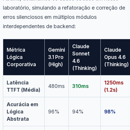
laboratório, simulando a refatoração e correção de
erros silenciosos em múltiplos módulos
interdependentes de backend:
Claude
Métrica
Gemini
Claude
Sonnet
Lógica
3.1 Pro
Opus 4.6
4.6
Corporativa
(High)
(Thinking)
(Thinking)
Latência
1250ms
480ms
310ms
TTFT (Média)
(1.2s)
Acurácia em
Lógica
96%
94%
98%
Abstrata