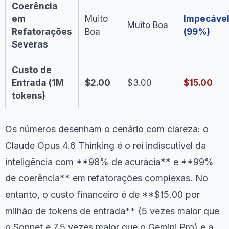
Coerência
em
Muito
Impecáve
Muito Boa
Refatorações
Boa
(99%)
Severas
Custo de
Entrada (1M
$2.00
$3.00
$15.00
tokens)
Os números desenham o cenário com clareza: o
Claude Opus 4.6 Thinking é o rei indiscutível da
inteligência com **98% de acurácia** e **99%
de coerência** em refatorações complexas. No
entanto, o custo financeiro é de **$15.00 por
milhão de tokens de entrada** (5 vezes maior que
o Sonnet e 7.5 vezes maior que o Gemini Pro) e a