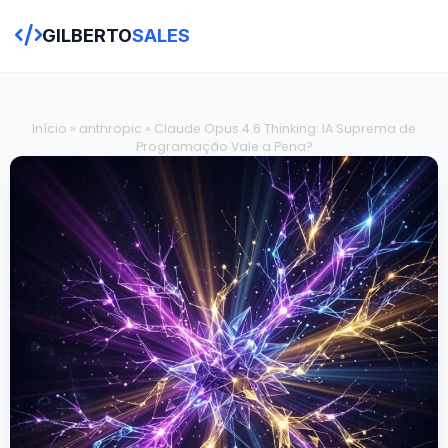
GILBERTO
SALES
Início
»
anthropic
»
Claude Opus 4.6 Thinking: IA Suprema de
Programação Vale a Pena?