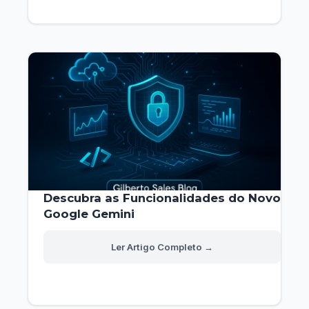
Leva
a
Melhor?
Descubra as Funcionalidades do Novo
Google Gemini
Descubra
Read More »
as
Funcionalidades
do
Novo