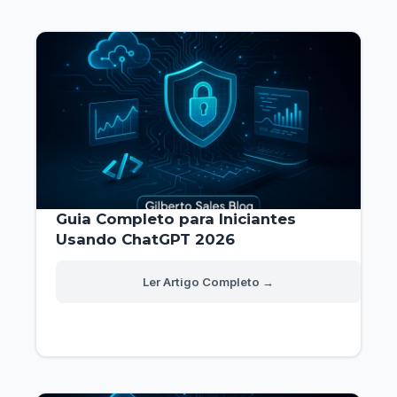
Google
Gemini
Guia Completo para Iniciantes
Usando ChatGPT 2026
Guia
Read More »
Completo
para
Iniciantes
Usando
ChatGPT
2026