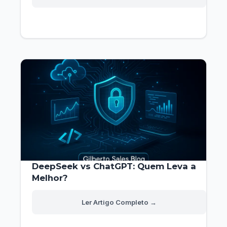
o
Kling
AI
Passo
a
Passo:
Guia
Prático
para
Iniciantes
DeepSeek vs ChatGPT: Quem Leva a
Melhor?
DeepSeek
Read More »
vs
ChatGPT:
Quem