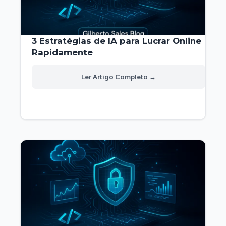
3 Estratégias de IA para Lucrar Online
Rapidamente
3
Read More »
Estratégias
de
IA
para
Lucrar
Online
Rapidamente