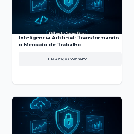
Inteligência Artificial: Transformando
o Mercado de Trabalho
Inteligência
Read More »
Artificial:
Transformando
o
Mercado
de
Trabalho