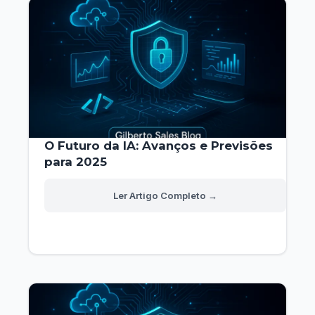
O Futuro da IA: Avanços e Previsões
para 2025
O
Read More »
Futuro
da
IA:
Avanços
e
Previsões
para
2025