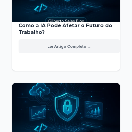
Como a IA Pode Afetar o Futuro do
Trabalho?
Como
Read More »
a
IA
Pode
Afetar
o
Futuro
do
Trabalho?