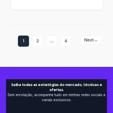
Transforme
sua
Rotina
de
Trabalho
em
2023
Next
→
1
2
…
4
Saiba todas as estratégias do mercado, técnicas e
ofertas.
Sem enrolação, acompanhe tudo em minhas redes sociais e
canais exclusivos.