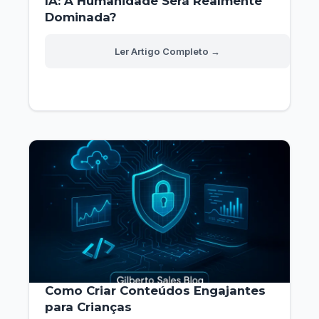
IA: A Humanidade Será Realmente
Dominada?
IA:
Read More »
A
Humanidade
Será
Realmente
Dominada?
Como Criar Conteúdos Engajantes
para Crianças