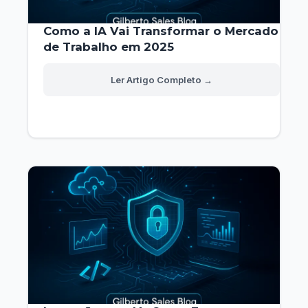
Como a IA Vai Transformar o Mercado
de Trabalho em 2025
Como
Read More »
a
IA
Vai
Transformar
o
Mercado
de
Trabalho
em
2025