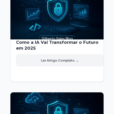
Como a IA Vai Transformar o Futuro
em 2025
Como
Read More »
a
IA
Vai
Transformar
o
Futuro
em
2025