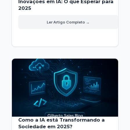
Inovações em IA: O que Esperar para
2025
Inovações
Read More »
em
IA:
O
que
Esperar
para
2025
Como a IA está Transformando a
Sociedade em 2025?