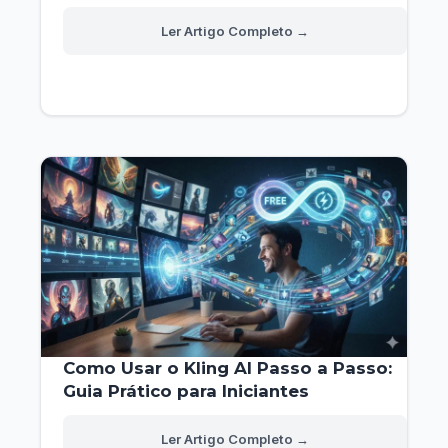
Como
Read More »
Criar
Conteúdos
Engajantes
para
Crianças
Como Usar o Kling AI Passo a Passo:
Guia Prático para Iniciantes
Como
Read More »
Usar