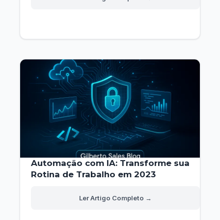
Inteligência
Artificial
Vai
Substituir
Humanos?
Automação com IA: Transforme sua
Rotina de Trabalho em 2023
Automação
Read More »
com
IA: