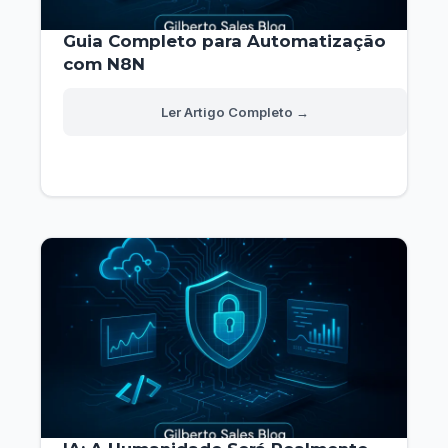
Guia Completo para Automatização
com N8N
Guia
Read More »
Completo
para
Automatização
com
N8N