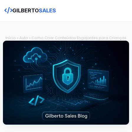
GILBERTO
SALES
Início
»
Auto
»
Como Criar Conteúdos Engajantes para Crianças