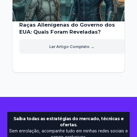
Raças Alienígenas do Governo dos
EUA: Quais Foram Reveladas?
Raças
Read More »
Alienígenas
do
Governo
dos
EUA:
Quais
Foram
Reveladas?
Saiba todas as estratégias do mercado, técnicas e
ofertas.
Sem enrolação, acompanhe tudo em minhas redes sociais e