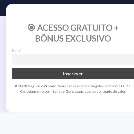
🎯 ACESSO GRATUITO +
BÔNUS EXCLUSIVO
Email
🔒
100% Seguro e Privado:
Seus dados estão protegidos conforme LGPD.
Cancelamento com 1 clique. Zero spam, apenas conteúdo de valor.