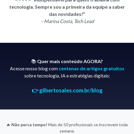
tecnologia. Sempre sou a primeira da equipe a saber
das novidades!”
– Marina Costa, Tech Lead
📚
Quer mais conteúdo AGORA?
Acesse nosso blog com
centenas de artigos gratuitos
sobre tecnologia, IA e estratégias digitais:
👉 gilbertosales.com.br/blog
🔥
Não perca tempo!
Mais de 50 profissionais se inscrevem toda
semana.