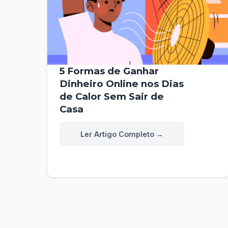
5 Formas de Ganhar
Dinheiro Online nos Dias
de Calor Sem Sair de
Casa
5
Read More »
Formas
de
Ganhar
Dinheiro
Online
nos
Dias
de