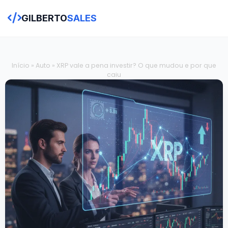
GILBERTO
SALES
Início
»
Auto
»
XRP vale a pena investir? O que mudou e por que
caiu