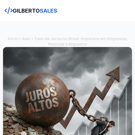
GILBERTO
SALES
Início
»
Auto
»
Taxa de Juros no Brasil: Impactos em Empresas,
Pessoas e Impostos