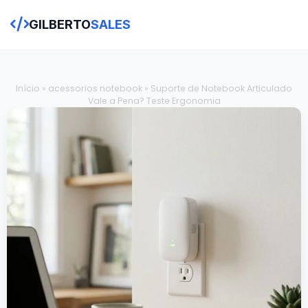
GILBERTO
SALES
Início
»
acessorios notebook
»
Suporte de Notebook Articulado
Vale a Pena? Teste Ergonomia