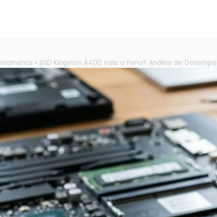
enamento
»
SSD Kingston A400 Vale a Pena? Análise de Desempen