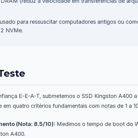
DRAM (reduz a velocidade em transferências de arqui
sado para ressuscitar computadores antigos ou com
M.2 NVMe.
Teste
e confiança E-E-A-T, submetemos o SSD Kingston A400 a
e em quatro critérios fundamentais com notas de 1 a 10
ento (Nota: 8.5/10):
Medimos o tempo de boot do W
ton A400.