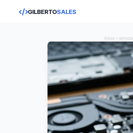
GILBERTO
SALES
Início
»
armaz