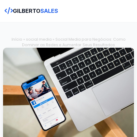
GILBERTO
SALES
Início
»
social media
»
Social Media para Negócios: Como
Dominar as Redes e Aumentar Seus Resultados