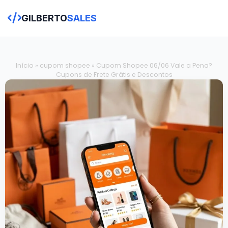
GILBERTO
SALES
Início
»
cupom shopee
»
Cupom Shopee 06/06 Vale a Pena?
Cupons de Frete Grátis e Descontos