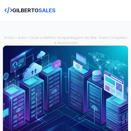
GILBERTO
SALES
Início
»
Auto
»
Qual a Melhor Hospedagem de Site: Guia Completo
e Atualizado