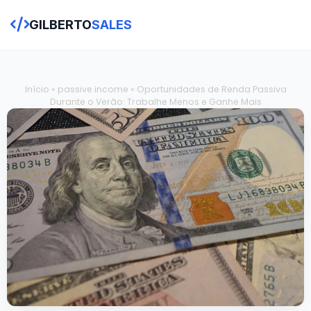
GILBERTO
SALES
Início
»
passive income
»
Oportunidades de Renda Passiva
Durante o Verão: Trabalhe Menos e Ganhe Mais