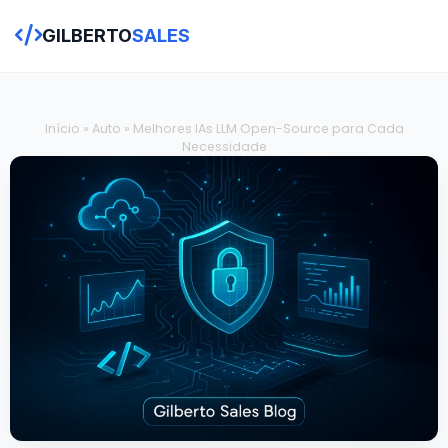
GILBERTO
SALES
Início
»
Auto
»
Melhores IAs LLM Open-Source para Cada
Necessidade