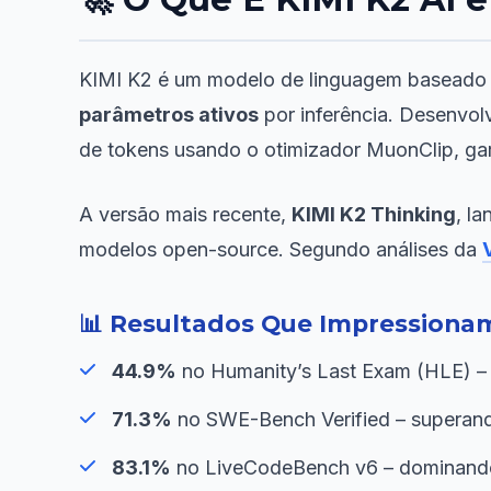
KIMI K2 é um modelo de linguagem baseado 
parâmetros ativos
por inferência. Desenvolv
de tokens usando o otimizador MuonClip, gara
A versão mais recente,
KIMI K2 Thinking
, l
modelos open-source. Segundo análises da
📊 Resultados Que Impressiona
44.9%
no Humanity’s Last Exam (HLE) – 
71.3%
no SWE-Bench Verified – superand
83.1%
no LiveCodeBench v6 – dominando