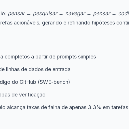
nio:
pensar → pesquisar → navegar → pensar → codif
fas acionáveis, gerando e refinando hipóteses cont
a completos a partir de prompts simples
de linhas de dados de entrada
ódigo do GitHub (SWE-bench)
pas de verificação
elo alcança taxas de falha de apenas 3.3% em tarefa