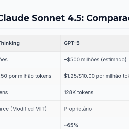
 Claude Sonnet 4.5: Compar
Thinking
GPT-5
ões
~$500 milhões (estimado)
.50 por milhão tokens
$1.25/$10.00 por milhão to
ens
128K tokens
rce (Modified MIT)
Proprietário
~65%