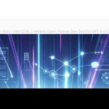
»
Auto
»
KIMI K2 AI: O Modelo Open-Source Que Desafia GPT-5 e 