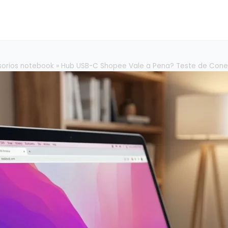
sorios notebook
»
Hub USB-C Shopee Vale a Pena? Teste de Cone