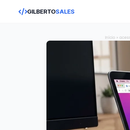
GILBERTO
SALES
Início
»
aces