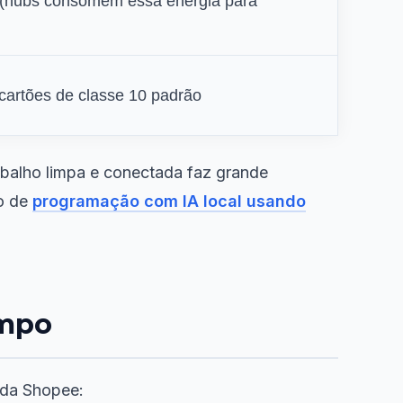
 (hubs consomem essa energia para
 cartões de classe 10 padrão
abalho limpa e conectada faz grande
do de
programação com IA local usando
empo
 da Shopee: