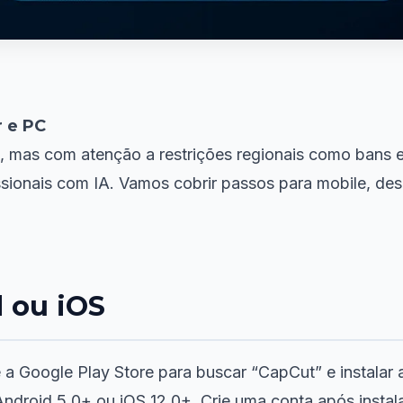
r e PC
 mas com atenção a restrições regionais como bans em
sionais com IA. Vamos cobrir passos para mobile, des
 ou iOS
e a Google Play Store para buscar “CapCut” e instalar 
Android 5.0+ ou iOS 12.0+. Crie uma conta após insta