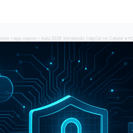
Início
»
app capcut
»
Guia 2026: Instalando CapCut no Celular e P