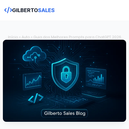
GILBERTO
SALES
Início
»
Auto
»
Guia dos Melhores Prompts para ChatGPT 2026