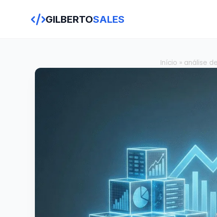
GILBERTO
SALES
Início
»
análise d