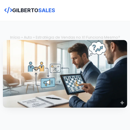
GILBERTO
SALES
Início
»
Auto
»
Estratégia de Vendas no X1 Funciona Mesmo?