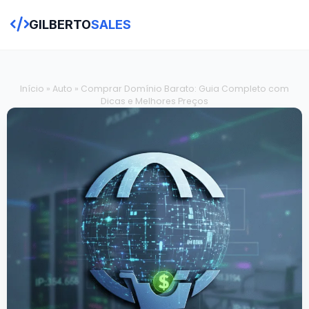
GILBERTO
SALES
Início
»
Auto
»
Comprar Domínio Barato: Guia Completo com
Dicas e Melhores Preços