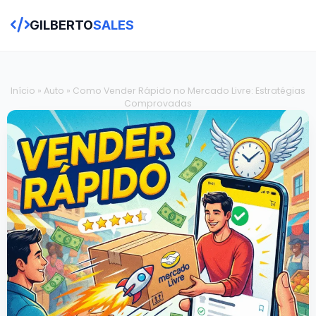
GILBERTO
SALES
Início
»
Auto
»
Como Vender Rápido no Mercado Livre: Estratégias
Comprovadas