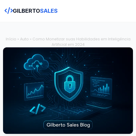
GILBERTO
SALES
Início
»
Auto
»
Como Monetizar suas Habilidades em Inteligência
Artificial em 2024