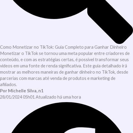
Como Monetizar no TikTok: Guia Completo para Ganhar Dinheiro
Monetizar o TikTok se tornou uma meta popular entre criadores de
conteúdo, e com as estratégias certas, é possível transformar seus
vídeos em uma fonte de renda significativa. Este guia detalhado irá
mostrar as melhores maneiras de ganhar dinheiro no TikTok, desde
parcerias com marcas até venda de produtos e marketing de
afiliados.
Por Michelle Silva, n1
28/01/2024 05h01 Atualizado há uma hora