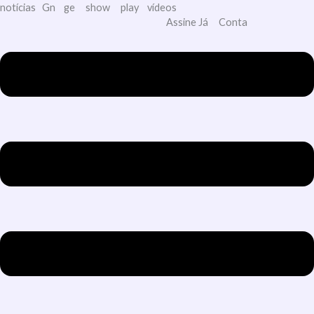
notícias
Gn
ge
show
play
vídeos
Assine Já
Conta