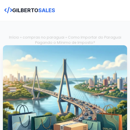
GILBERTO
SALES
Início
»
compras no paraguai
»
Como Importar do Paraguai
Pagando o Mínimo de Imposto?