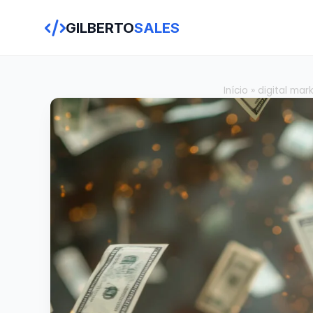
GILBERTO
SALES
Início
»
digital mar