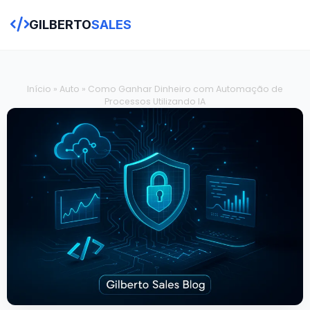
GILBERTO
SALES
Início
»
Auto
»
Como Ganhar Dinheiro com Automação de
Processos Utilizando IA