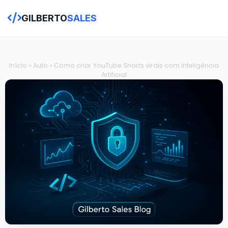
GILBERTO
SALES
Início
»
Auto
»
Como criar YouTube Shorts virais com Inteligência
Artificial