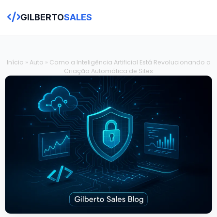
GILBERTO
SALES
Início
»
Auto
»
Como a Inteligência Artificial Está Revolucionando a
Criação Automática de Sites