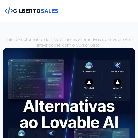
GILBERTO
SALES
Início
»
automacao ia
»
As Melhores Alternativas ao Lovable AI e
Integrações com o Cursor Editor